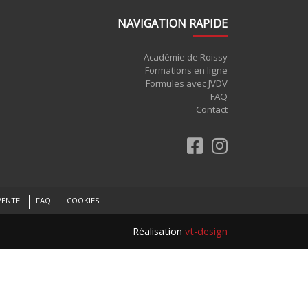
NAVIGATION RAPIDE
Académie de Roissy
Formations en ligne
Formules avec JVDV
FAQ
Contact
VENTE
FAQ
COOKIES
Réalisation
vt-design