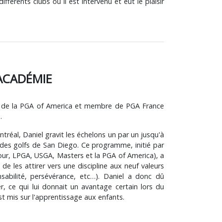
fférents clubs où il est intervenu et eut le plaisir
'ACADÉMIE
mé de la PGA of America et membre de PGA France
…
ontréal, Daniel gravit les échelons un par un jusqu'à
un des golfs de San Diego. Ce programme, initié par
our, LPGA, USGA, Masters et la PGA of America), a
si de les attirer vers une discipline aux neuf valeurs
nsabilité, persévérance, etc…). Daniel a donc dû
, ce qui lui donnait un avantage certain lors du
t mis sur l'apprentissage aux enfants.