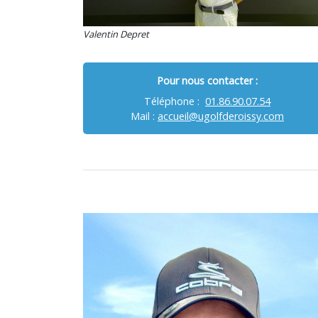
Valentin Depret
Pour nous contacter :
Téléphone :
01.86.90.07.54
Mail :
accueil@ugolfderoissy.com