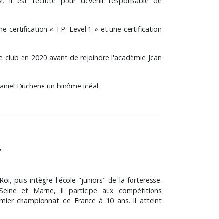
7, il est recruté pour devenir responsable de
ne certification « TPI Level 1 » et une certification
 de club en 2020 avant de rejoindre l'académie Jean
aniel Duchene un binôme idéal.
T
i, puis intègre l'école "juniors" de la forteresse.
ine et Marne, il participe aux compétitions
mier championnat de France à 10 ans. Il atteint