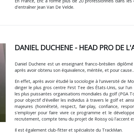
En France, Eric a formé plus de 20 professionnels dans les di
d'entraîner Jean Van De Velde.
DANIEL DUCHENE - HEAD PRO DE L
Daniel Duchene est un enseignant franco-brésilien diplô
après avoir obtenu son équivalence, méritée, et pour cause
En effet, après avoir étudié la sociologie à l'université de M
diriger le plus gros centre First Tee des États-Unis, sur l'
les plus puissantes organisations mondiales du golf (PGA T
pour objectif d'éveiller les individus à travers le golf et ain
majeures (honnêteté, respect, fair-play, confiance, respo
s'employer pour faire vivre ce programme et le développer
recrutement, compte tenu du projet de Roissy où l'accent es
Il est également club-fitter et spécialiste du TrackMan.