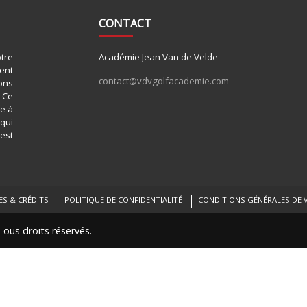
CONTACT
tre
Académie Jean Van de Velde
ent
contact@vdvgolfacademie.com
ons
 Ce
se à
 qui
est
S & CRÉDITS
POLITIQUE DE CONFIDENTIALITÉ
CONDITIONS GÉNÉRALES DE 
ous droits réservés.