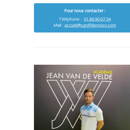
Pour nous contacter :
Téléphone :
01.86.90.07.54
Mail :
accueil@ugolfderoissy.com