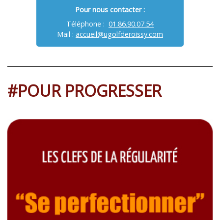
Pour nous contacter :
Téléphone :
01.86.90.07.54
Mail :
accueil@ugolfderoissy.com
#POUR PROGRESSER