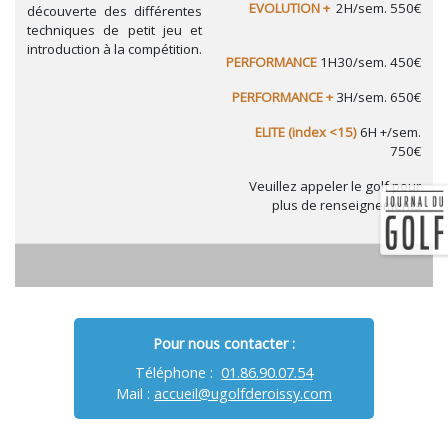
EVOLUTION +
2H/sem. 550€
découverte des différentes
techniques de petit jeu et
introduction à la compétition.
PERFORMANCE
1H30/sem. 450€
PERFORMANCE +
3H/sem. 650€
ELITE (index <15)
6H +/sem.
750€
Veuillez appeler le golf pour
plus de renseignements
Pour nous contacter :
Téléphone :
01.86.90.07.54
Mail :
accueil@ugolfderoissy.com